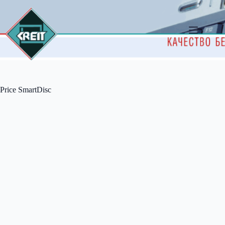
Перейти
к
сути
Price SmartDisc