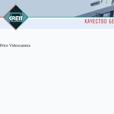
Перейти
к
сути
Price Videocamera